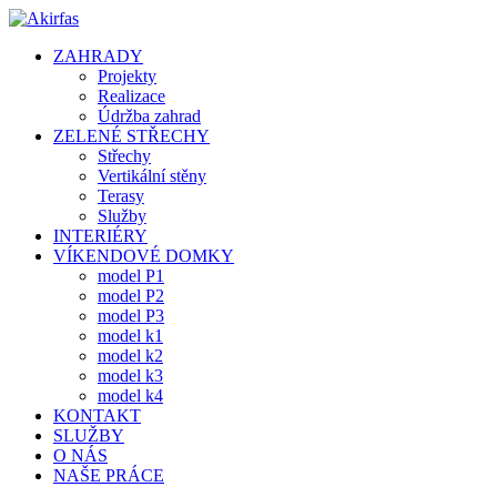
ZAHRADY
Projekty
Realizace
Údržba zahrad
ZELENÉ STŘECHY
Střechy
Vertikální stěny
Terasy
Služby
INTERIÉRY
VÍKENDOVÉ DOMKY
model P1
model P2
model P3
model k1
model k2
model k3
model k4
KONTAKT
SLUŽBY
O NÁS
NAŠE PRÁCE