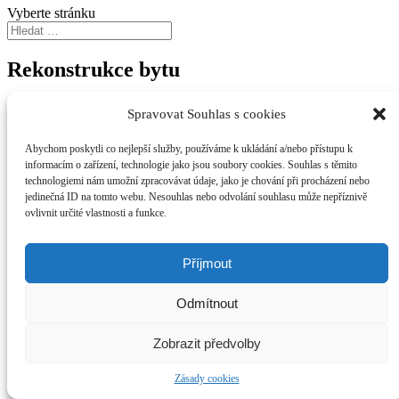
Vyberte stránku
Rekonstrukce bytu
Lokalita: Praha Vinohrady
Spravovat Souhlas s cookies
Abychom poskytli co nejlepší služby, používáme k ukládání a/nebo přístupu k
informacím o zařízení, technologie jako jsou soubory cookies. Souhlas s těmito
technologiemi nám umožní zpracovávat údaje, jako je chování při procházení nebo
jedinečná ID na tomto webu. Nesouhlas nebo odvolání souhlasu může nepříznivě
ovlivnit určité vlastnosti a funkce.
Příjmout
Warning
: call_user_func_array() expects parameter 1 to be a valid
callback, function 'monsterinsights_tracking_script' not found or
Odmítnout
invalid function name in
/data/4/7/476a0b48-7433-4d54-aba0-
68f51bdeee43/akirfas.cz/www/wp-includes/class-wp-hook.php
Zobrazit předvolby
on line
286
Zásady cookies