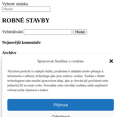
Vyberte stránku
ROBNÉ STAVBY
Vyhledávání
Nejnovější komentáře
Archivy
Spravovat Souhlas s cookies
Rubriky
Abychom poskytli co nejlepší služby, používáme k ukládání a/nebo přístupu k
Žádné rubriky
informacím o zařízení, technologie jako jsou soubory cookies. Souhlas s těmito
technologiemi nám umožní zpracovávat údaje, jako je chování při procházení nebo
Základní informace
jedinečná ID na tomto webu. Nesouhlas nebo odvolání souhlasu může nepříznivě
ovlivnit určité vlastnosti a funkce.
Přihlásit se
RSS
(příspěvky)
RSS
(komentáře)
Příjmout
Čeština pro WordPress
Odmítnout