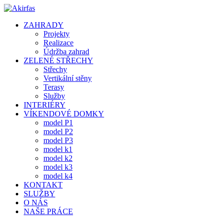
ZAHRADY
Projekty
Realizace
Údržba zahrad
ZELENÉ STŘECHY
Střechy
Vertikální stěny
Terasy
Služby
INTERIÉRY
VÍKENDOVÉ DOMKY
model P1
model P2
model P3
model k1
model k2
model k3
model k4
KONTAKT
SLUŽBY
O NÁS
NAŠE PRÁCE