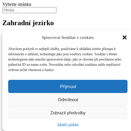
Vyberte stránku
Zahradní jezírko
Lokalita: Psáry
Spravovat Souhlas s cookies
Abychom poskytli co nejlepší služby, používáme k ukládání a/nebo přístupu k
informacím o zařízení, technologie jako jsou soubory cookies. Souhlas s těmito
technologiemi nám umožní zpracovávat údaje, jako je chování při procházení nebo
jedinečná ID na tomto webu. Nesouhlas nebo odvolání souhlasu může nepříznivě
ovlivnit určité vlastnosti a funkce.
Warning
: call_user_func_array() expects parameter 1 to be a valid
callback, function 'monsterinsights_tracking_script' not found or
invalid function name in
/data/4/7/476a0b48-7433-4d54-aba0-
Příjmout
68f51bdeee43/akirfas.cz/www/wp-includes/class-wp-hook.php
on line
286
Odmítnout
Zobrazit předvolby
Zásady cookies