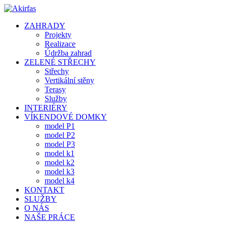
ZAHRADY
Projekty
Realizace
Údržba zahrad
ZELENÉ STŘECHY
Střechy
Vertikální stěny
Terasy
Služby
INTERIÉRY
VÍKENDOVÉ DOMKY
model P1
model P2
model P3
model k1
model k2
model k3
model k4
KONTAKT
SLUŽBY
O NÁS
NAŠE PRÁCE